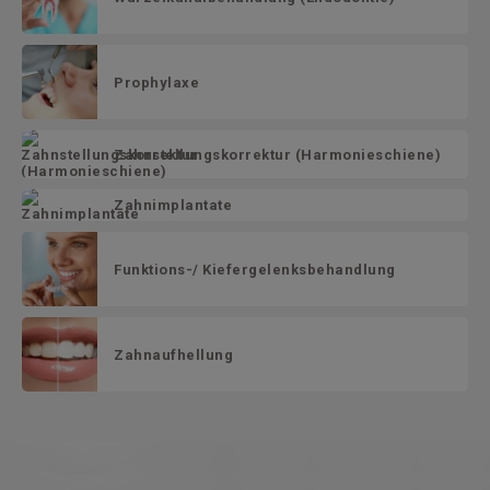
Prophylaxe
Zahnstellungskorrektur (Harmonieschiene)
Zahn­implantate
Funktions-/ Kiefergelenks­behandlung
Zahn­aufhellung