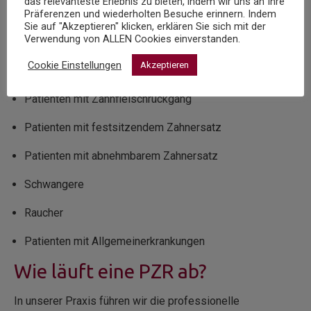
das relevanteste Erlebnis zu bieten, indem wir uns an Ihre
möchten
Präferenzen und wiederholten Besuche erinnern. Indem
Sie auf "Akzeptieren" klicken, erklären Sie sich mit der
Verwendung von ALLEN Cookies einverstanden.
Implantatpatienten
Cookie Einstellungen
Akzeptieren
Parodontitispatienten
Patienten mit Zahnfleischrückgang
Patienten mit festsitzendem Zahnersatz
Patienten mit abnehmbarem Zahnersatz
Schwangere
Raucher
Patienten mit Allgemeinerkrankungen
Wie läuft eine PZR ab?
In unserer Praxis führen wir die professionelle